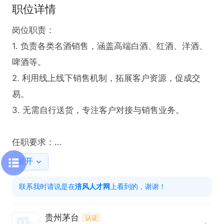
职位详情
岗位职责：

1. 负责各类名酒销售，涵盖高端白酒、红酒、洋酒、
啤酒等。

2. 利用线上线下销售机制，拓展客户资源，促成交
易。

3. 无需自行送货，专注客户对接与销售业务。

任职要求：

1. 需具备过硬销售资质，致力于名酒销售领域。

展开
2. 能够自主安排工作时间，高效完成销售任务。

联系我时请说是在
涪风人才网
上看到的，谢谢！
3. 对名酒行业有热情，熟悉产品知识者优先。

贵州茅台
认证
本岗位为兼职合作伙伴，工作时间自由，无需打卡。