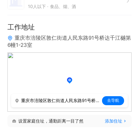
10人以下
食品、烟、酒
凭借正规渠道，提供资质过硬的名酒产品，销售提成
丰厚。公司设有年终奖、年度旅游、优秀员工奖、生
工作地址
日福利等。诚邀有志于名酒销售的伙伴加入，电话联
重庆市涪陵区敦仁街道人民东路91号桥达千江樾第
系即可开启合作之旅。在这里，你将拥有灵活的工作
6幢1-23室
模式，通过销售名酒收获优渥收入，同时享受丰富福
利，与公司共同成长，共享行业发展红利。 
重庆市涪陵区敦仁街道人民东路91号桥达千江樾第6幢1-23室
去导航
设置家庭住址，通勤距离一目了然
添加住址